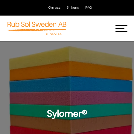
Om oss
Bli kund
FAQ
Sylomer®