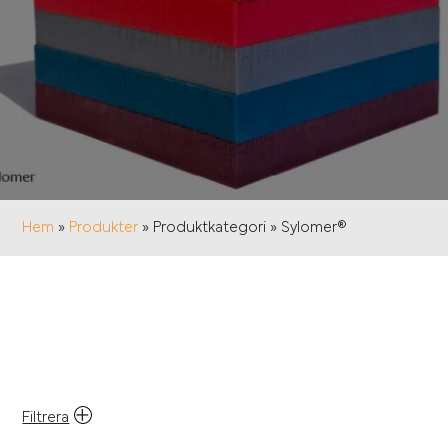
Hem
»
Produkter
»
Produktkategori
»
Sylomer®
Filtrera