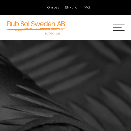
Om oss
Bli kund
FAQ