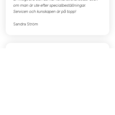
om man är ute efter specialbeställningar.
Servicen och kunskapen är på topp!
Sandra Ström
Kunniga, lyhörda, snabba och väldigt trevlig
personal.
Rikard Häggblad