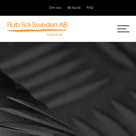
Om oss
Bli kund
FAQ